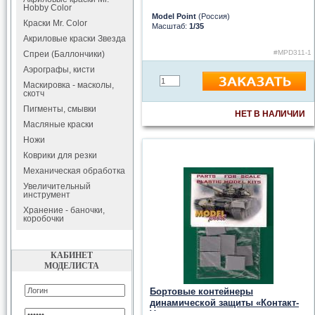
Hobby Color
Model Point
(Россия)
Краски Mr. Color
Масштаб:
1/35
Акриловые краски Звезда
#МРD311-1
Спреи (Баллончики)
Аэрографы, кисти
Маскировка - масколы,
скотч
Пигменты, смывки
НЕТ В НАЛИЧИИ
Масляные краски
Ножи
Коврики для резки
Механическая обработка
Увеличительный
инструмент
Хранение - баночки,
коробочки
КАБИНЕТ
МОДЕЛИСТА
Бортовые контейнеры
динамической защиты «Контакт-
V»