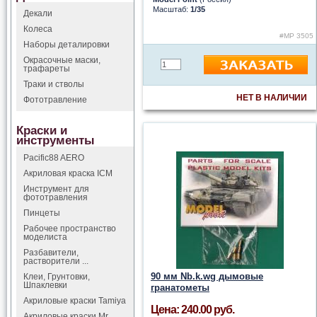
Масштаб:
1/35
Декали
Колеса
#MP 3505
Наборы деталировки
Окрасочные маски,
трафареты
Траки и стволы
НЕТ В НАЛИЧИИ
Фототравление
Краски и
инструменты
Pacific88 AERO
Акриловая краска ICM
Инструмент для
фототравления
Пинцеты
Рабочее пространство
моделиста
Разбавители,
растворители ...
90 мм Nb.k.wg дымовые
Клеи, Грунтовки,
Шпаклевки
гранатометы
Акриловые краски Tamiya
Цена: 240.00 руб.
Акриловые краски Mr.