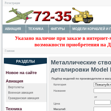
Регистрация
АВИАЦИЯ
ТЕХНИКА
ФИГУРЫ
МОДЕЛИ КОРАБЛЕЙ И 
Указано наличие при заказе в интернет-
ДОПОЛНЕНИЯ
КРАСКИ И ИНСТРУМЕНТЫ
возможности приобретения на Да
Главная
Металлические ств
РАЗДЕЛЫ
деталировки Model 
Новое на сайте
Подбор моделей по производителю и мас
Авиация
Категория
Вертолеты
Название
Военная авиация
от
Гражданская авиация
Цена
Техника
Масштаб
: