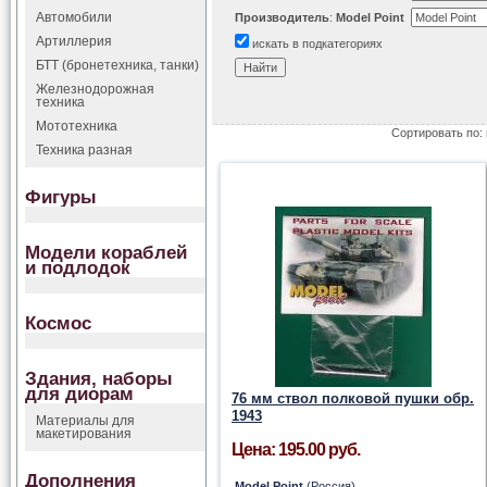
Автомобили
Производитель
:
Model Point
Артиллерия
искать в подкатегориях
БТТ (бронетехника, танки)
Железнодорожная
техника
Мототехника
Сортировать по:
Техника разная
Фигуры
Модели кораблей
и подлодок
Космос
Здания, наборы
для диорам
76 мм ствол полковой пушки обр.
1943
Материалы для
макетирования
Цена: 195.00 руб.
Дополнения
Model Point
(Россия)