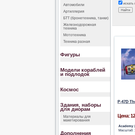
искать 
Автомобили
Артиллерия
БТТ (бронетехника, танки)
Железнодорожная
техника
Мототехника
Техника разная
Фигуры
Модели кораблей
и подлодок
Космос
P-47D Th
Здания, наборы
для диорам
Цена: 12
Материалы для
макетирования
Academy
(
Масштаб:
Дополнения