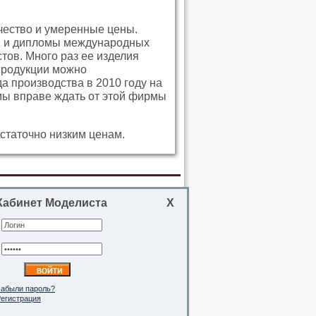
чество и умеренные цены.
ли и дипломы международных
тов. Много раз ее изделия
продукции можно
а производства в 2010 году на
мы вправе ждать от этой фирмы
статочно низким ценам.
Кабинет Моделиста
Х
абыли пароль?
егистрация