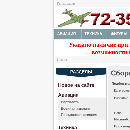
Регистрация
АВИАЦИЯ
ТЕХНИКА
ФИГУРЫ
Указано наличие при 
ДОПОЛНЕНИЯ
КРАСКИ И ИНСТРУ
возможности 
Главная
Сбор
РАЗДЕЛЫ
Подбор мо
Новое на сайте
Категория
Авиация
Название
Вертолеты
Военная авиация
Цена
Гражданская авиация
Масштаб
:
Техника
Производ