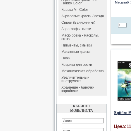
Масштаб:
Hobby Color
Краски Mr. Color
Акриловые краски Звезда
Спреи (Баллончики)
Аэрографы, кисти
Маскировка - масколы,
скотч
Пигменты, смывки
Масляные краски
Ножи
Коврики для резки
Механическая обработка
Увеличительный
инструмент
Хранение - баночки,
коробочки
КАБИНЕТ
МОДЕЛИСТА
Spitfire 
Цена: 11