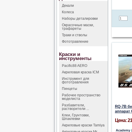
Декали
Колеса
Наборы деталировки
Окрасочные маски,
трафареты
Траки и стволы
Фототравление
Краски и
инструменты
Pacific88 AERO
Акриловая краска ICM
Инструмент для
фототравления
Пинцеты
Рабочее пространство
моделиста
Разбавители,
RQ-7B б
растворители ...
аппарат
Клеи, Грунтовки,
Шпаклевки
Цена: 21
Акриловые краски Tamiya
Academy
(
Акриловые краски Mr.