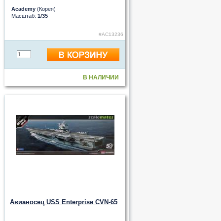
Academy
(Корея)
Масштаб:
1/35
#AC13236
В НАЛИЧИИ
Авианосец USS Enterprise CVN-65