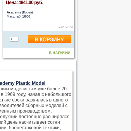
Цена: 4841.00 руб.
Academy
(Корея)
Масштаб:
1/600
#AC14400
В НАЛИЧИИ
ademy Plastic Model
ским моделистам уже более 20
в 1969 году, начав с небольшого
откие сроки развилась в одного
зводителей сборных моделей с
менным производством.
одукции постоянно расширялся
ний день насчитывает сотни
ии, бронетанковой техники,