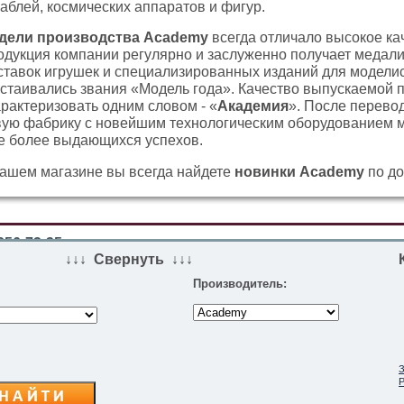
аблей, космических аппаратов и фигур.
дели производства Academy
всегда отличало высокое ка
одукция компании регулярно и заслуженно получает меда
тавок игрушек и специализированных изданий для моделис
остаивались звания «Модель года». Качество выпускаемой 
рактеризовать одним словом - «
Академия
». После перевод
вую фабрику с новейшим технологическим оборудованием 
е более выдающихся успехов.
нашем магазине вы всегда найдете
новинки Academy
по до
256-72-35
↓↓↓ Свернуть ↓↓↓
Производитель:
ПАРТНЕРЫ
ВИЗИТКА:
EasyModel.ru готовые модели танков и
самолетов
З
Р