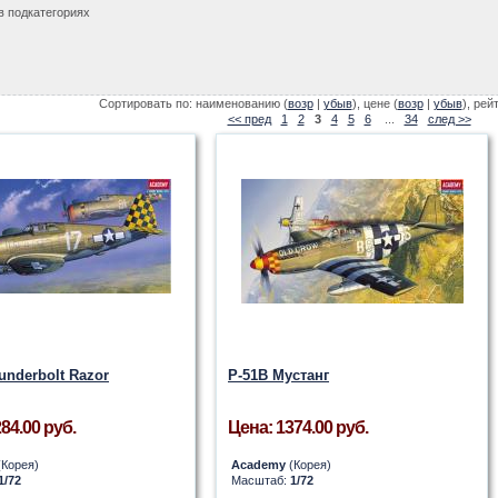
в подкатегориях
Сортировать по: наименованию (
возр
|
убыв
), цене (
возр
|
убыв
), рей
<< пред
1
2
3
4
5
6
...
34
след >>
underbolt Razor
P-51B Мустанг
84.00 руб.
Цена: 1374.00 руб.
Корея)
Academy
(Корея)
1/72
Масштаб:
1/72