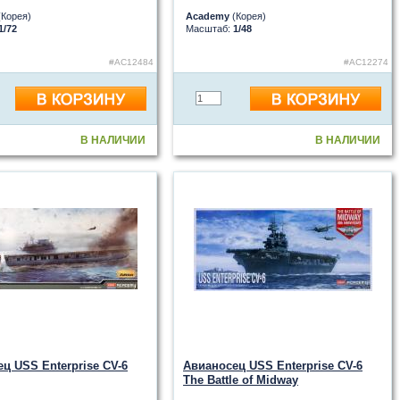
Корея)
Academy
(Корея)
1/72
Масштаб:
1/48
#AC12484
#AC12274
В НАЛИЧИИ
В НАЛИЧИИ
ц USS Enterprise CV-6
Авианосец USS Enterprise CV-6
The Battle of Midway