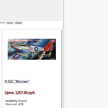
тингу (
возр
|
убыв
)
P-51C "Мустанг"
Цена: 1257.00 руб.
Academy
(Корея)
Масштаб:
1/72