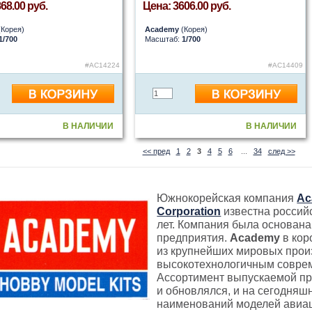
68.00 руб.
Цена: 3606.00 руб.
Корея)
Academy
(Корея)
1/700
Масштаб:
1/700
#AC14224
#AC14409
В НАЛИЧИИ
В НАЛИЧИИ
<< пред
1
2
3
4
5
6
...
34
след >>
Южнокорейская компания
Ac
Corporation
известна россий
лет. Компания была основана 
предприятия.
Academy
в кор
из крупнейших мировых прои
высокотехнологичным совре
Ассортимент выпускаемой пр
и обновлялся, и на сегодняш
наименований моделей авиац