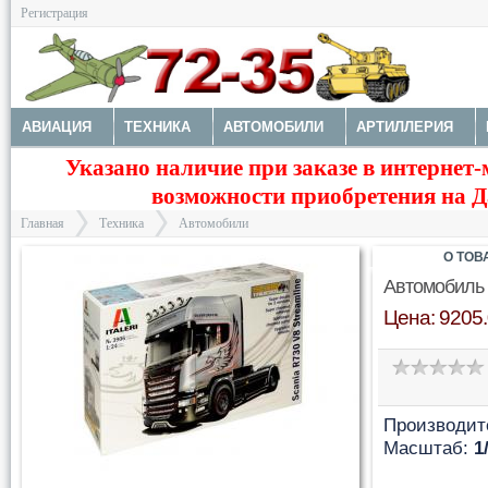
Регистрация
АВИАЦИЯ
ТЕХНИКА
АВТОМОБИЛИ
АРТИЛЛЕРИЯ
Указано наличие при заказе в интернет-
МОТОТЕХНИКА
ТЕХНИКА РАЗНАЯ
ФИГУРЫ
МОДЕЛИ 
возможности приобретения на Да
ДОПОЛНЕНИЯ
КРАСКИ И ИНСТРУМЕНТЫ
Главная
Техника
Автомобили
О ТОВ
Автомобиль
Цена: 9205.
>
>
Производит
Масштаб:
1