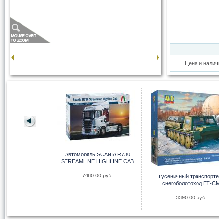
Цена и налич
LANCIA DELTA HF
Автомобиль SCANIA R730
EGRALE
STREAMLINE HIGHLINE CAB
.00 руб.
7480.00 руб.
Гусеничный транспорте
снегоболотоход ГТ-С
3390.00 руб.