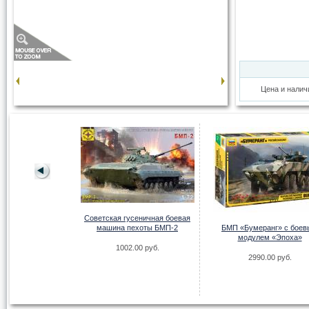
Цена и налич
Советская гусеничная боевая
машина пехоты БМП-2
БМП «Бумеранг» с бое
й танк Pz.Kp.fw II
модулем «Эпоха»
1002.00 руб.
00 руб.
2990.00 руб.