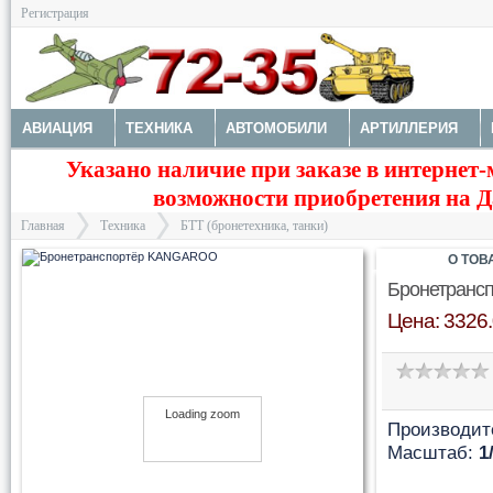
Регистрация
АВИАЦИЯ
ТЕХНИКА
АВТОМОБИЛИ
АРТИЛЛЕРИЯ
Указано наличие при заказе в интернет-
МОТОТЕХНИКА
ТЕХНИКА РАЗНАЯ
ФИГУРЫ
МОДЕЛИ 
возможности приобретения на Да
ДОПОЛНЕНИЯ
КРАСКИ И ИНСТРУМЕНТЫ
Главная
Техника
БТТ (бронетехника, танки)
О ТОВ
Бронетранс
Цена: 3326.
>
>
Loading zoom
Loading zoom
Производит
Масштаб:
1