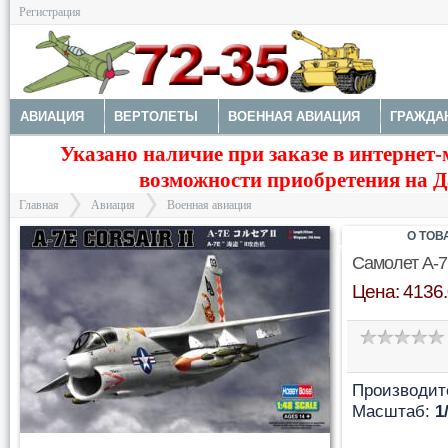
Регистрация
АВИАЦИЯ
ВЕРТОЛЕТЫ
ВОЕННАЯ АВИАЦИЯ
ГРАЖДА
Указано наличие при заказе в интернет-
МОДЕЛИ КОРАБЛЕЙ И ПОДЛОДОК
КОСМОС
ЗДАНИЯ, НА
возможности приобретения на Да
Главная
Авиация
Военная авиация
О ТОВ
Самолет A-7E
Цена: 4136.
>
>
Производит
Масштаб:
1