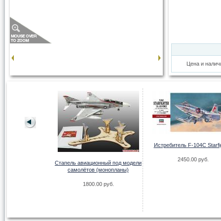
Цена и налич
Истребитель F-104C Starfi
т МиГ-17ПФ
2450.00 руб.
.00 руб.
Стапель авиационный под модели
самолётов (монопланы)
1800.00 руб.