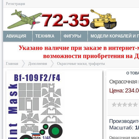
Регистрация
АВИАЦИЯ
ТЕХНИКА
ФИГУРЫ
МОДЕЛИ КОРАБЛЕЙ И 
Указано наличие при заказе в интернет-
ДОПОЛНЕНИЯ
ДЕКАЛИ
КОЛЕСА
НАБОРЫ ДЕТАЛИРО
возможности приобретения на Да
ФОТОТРАВЛЕНИЕ
КРАСКИ И ИНСТРУМЕНТЫ
Главная
Дополнения
Окрасочные маски, трафареты
О ТОВ
Окрасочная 
Цена: 234.0
>
>
Производит
Масштаб:
1
Окрасочная маск