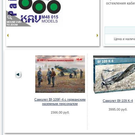
остекления каби
Цена и налич
маска на C-130
s (Italeri)
Самолет Bf-109F-4 с германским
Самолет Bf-109 K-4
00 руб.
наземным персоналом
3995.00 руб.
1566.00 руб.