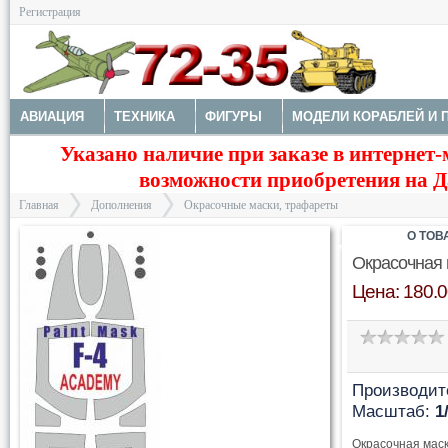
Регистрация
АВИАЦИЯ
ТЕХНИКА
ФИГУРЫ
МОДЕЛИ КОРАБЛЕЙ И 
Указано наличие при заказе в интернет-
ДОПОЛНЕНИЯ
ДЕКАЛИ
КОЛЕСА
НАБОРЫ ДЕТАЛИРО
возможности приобретения на Да
ФОТОТРАВЛЕНИЕ
КРАСКИ И ИНСТРУМЕНТЫ
Главная
Дополнения
Окрасочные маски, трафареты
О ТОВ
Окрасочная 
Цена: 180.0
>
>
Производит
Масштаб:
1
Окрасочная маск