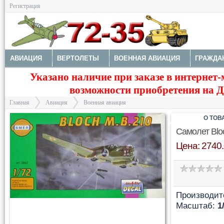
Регистрация
АВИАЦИЯ
ВЕРТОЛЕТЫ
ВОЕННАЯ АВИАЦИЯ
ГРАЖДА
Указано наличие при заказе в интернет-
МОДЕЛИ КОРАБЛЕЙ И ПОДЛОДОК
КОСМОС
ЗДАНИЯ, НА
возможности приобретения на Да
Главная
Авиация
Военная авиация
О ТОВ
Самолет Blo
Цена: 2740.
>
>
Производит
Масштаб:
1