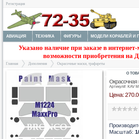
Регистрация
АВИАЦИЯ
ТЕХНИКА
ФИГУРЫ
МОДЕЛИ КОРАБЛЕЙ И 
Указано наличие при заказе в интернет-
ДОПОЛНЕНИЯ
ДЕКАЛИ
КОЛЕСА
НАБОРЫ ДЕТАЛИРО
возможности приобретения на Да
ФОТОТРАВЛЕНИЕ
КРАСКИ И ИНСТРУМЕНТЫ
Главная
Дополнения
Окрасочные маски, трафареты
О ТОВ
Окрасочная 
Артикул#: KAV M
Цена: 270.0
>
>
Производит
Масштаб:
1