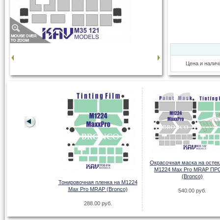
Цена и налич
пленка Панцирь-С1
везда)
Окрасочная маска на осте
00 руб.
М1224 Max Pro MRAP П
(Bronco)
Тонировочная пленка на М1224
Max Pro MRAP (Bronco)
540.00 руб.
288.00 руб.