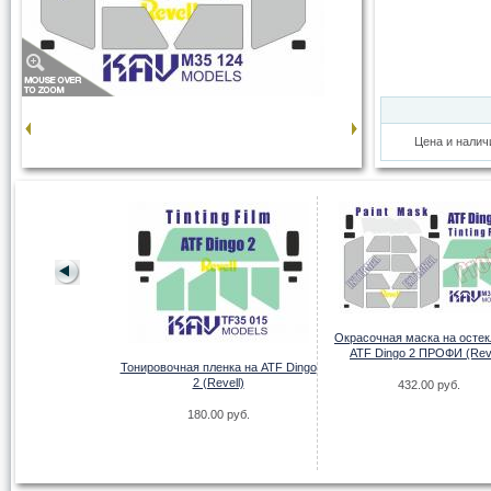
Цена и налич
Окрасочная маска на осте
ATF Dingo 2 ПРОФИ (Reve
Тонировочная пленка на ATF Dingo
2 (Revell)
432.00 руб.
аска на М1240 M-
180.00 руб.
ОФИ (RFM)
00 руб.