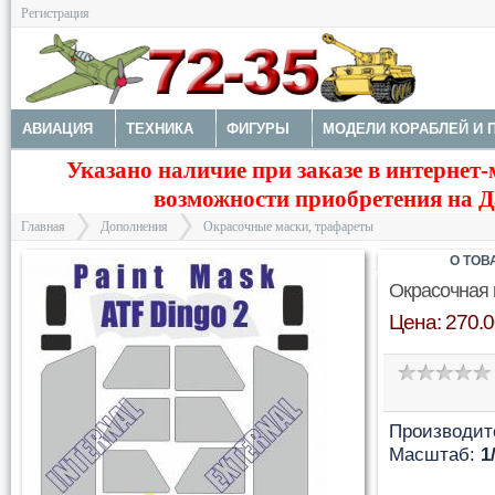
Регистрация
АВИАЦИЯ
ТЕХНИКА
ФИГУРЫ
МОДЕЛИ КОРАБЛЕЙ И 
Указано наличие при заказе в интернет-
ДОПОЛНЕНИЯ
ДЕКАЛИ
КОЛЕСА
НАБОРЫ ДЕТАЛИРО
возможности приобретения на Да
ФОТОТРАВЛЕНИЕ
КРАСКИ И ИНСТРУМЕНТЫ
Главная
Дополнения
Окрасочные маски, трафареты
О ТОВ
Окрасочная м
Цена: 270.0
>
>
Производит
Масштаб:
1