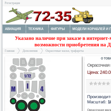
Регистрация
АВИАЦИЯ
ТЕХНИКА
ФИГУРЫ
МОДЕЛИ КОРАБЛЕЙ И 
Указано наличие при заказе в интернет-
ДОПОЛНЕНИЯ
ДЕКАЛИ
КОЛЕСА
НАБОРЫ ДЕТАЛИРО
возможности приобретения на Да
ФОТОТРАВЛЕНИЕ
КРАСКИ И ИНСТРУМЕНТЫ
Главная
Дополнения
Окрасочные маски, трафареты
О ТОВ
Окрасочная 
Цена: 240.0
>
>
Производит
Масштаб:
1
Окрасочная маск