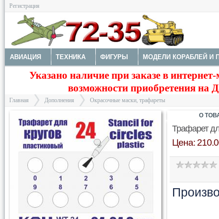
Регистрация
АВИАЦИЯ
ТЕХНИКА
ФИГУРЫ
МОДЕЛИ КОРАБЛЕЙ И 
Указано наличие при заказе в интернет-
ДОПОЛНЕНИЯ
ДЕКАЛИ
КОЛЕСА
НАБОРЫ ДЕТАЛИРО
возможности приобретения на Да
ФОТОТРАВЛЕНИЕ
КРАСКИ И ИНСТРУМЕНТЫ
Главная
Дополнения
Окрасочные маски, трафареты
О ТОВ
Трафарет дл
Цена: 210.0
>
>
Произво