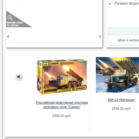
Размер моде
Цена и налич
БМ-13 «Катюша»
лекс Искандер-М |
Российская реактивная система
6 Stone
залпового огня "Смерч"
1599.00 руб.
.00 руб.
2490.00 руб.