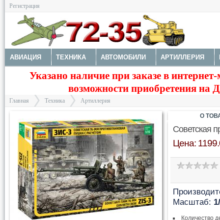
Регистрация
АВИАЦИЯ
ТЕХНИКА
АВТОМОБИЛИ
АРТИЛЛЕРИЯ
Указано наличие при заказе в интернет-
МОТОТЕХНИКА
ТЕХНИКА РАЗНАЯ
ФИГУРЫ
МОДЕЛИ 
возможности приобретения на Да
ДОПОЛНЕНИЯ
КРАСКИ И ИНСТРУМЕНТЫ
Главная
Техника
Артиллерия
О ТОВ
Советская п
Цена: 1199.
>
>
Производит
Масштаб:
1
Количество д