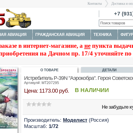
Контакты
Доставка и оп
Санкт-Пе
+7 (931
НАЯ АВИАЦИЯ
ГРАЖДАНСКАЯ АВИАЦИЯ
ТЕХНИКА
ФИГУ
>
заказе в интернет-магазине, а
не
пункта выдачи
КОСМОС
ЗДАНИЯ, НАБОРЫ ДЛЯ ДИОРАМ
ДОПОЛНЕНИЯ
приобретения на Дачном пр. 17/4 уточняйте по
О ТОВАРЕ
ДЕТАЛИ
Истребитель P-39N "Аэрокобра". Героя Советск
Артикул#: MT207295
В НАЛИЧИИ
Цена: 1173.00 руб.
Не забудьте 
Производитель:
Моделист
(Россия)
Масштаб:
1/72