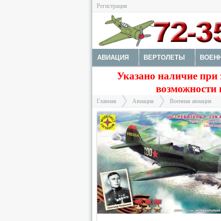
Регистрация
АВИАЦИЯ
ВЕРТОЛЕТЫ
ВОЕН
Указано наличие при 
МОДЕЛИ КОРАБЛЕЙ И ПОДЛОДОК
возможности 
Главная
Авиация
Военная авиация
>
>