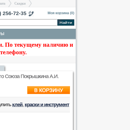
лата
Скидки
тербург
) 256-72-35
Моя корзина (
0
)
РЫ
>
>
. По текущему наличию и
КРАСКИ И ИНСТРУМЕНТЫ
 телефону.
ого Союза Покрышкина А.И.
купить
клей
,
краски и инструмент