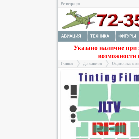
Регистрация
АВИАЦИЯ
ТЕХНИКА
ФИГУРЫ
Указано наличие при 
ДОПОЛНЕНИЯ
ДЕКАЛИ
КОЛЕС
возможности 
ФОТОТРАВЛЕНИЕ
КРАСКИ И ИНС
Главная
Дополнения
Окрасочные маск
>
>