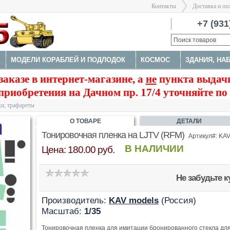
Контакты
Доставка и оп
Санкт-Пе
+7 (931
МОДЕЛИ КОРАБЛЕЙ И ПОДЛОДОК
КОСМОС
ЗДАНИЯ, НА
>
заказе в интернет-магазине, а
не
пункта выдачи
А
НАБОРЫ ДЕТАЛИРОВКИ
ОКРАСОЧНЫЕ МАСКИ, ТРАФАРЕ
приобретения на Дачном пр. 17/4 уточняйте по
ТРУМЕНТЫ
и, трафареты
О ТОВАРЕ
ДЕТАЛИ
Тонировочная пленка на LJTV (RFM)
Артикул#: KAV
В НАЛИЧИИ
Цена: 180.00 руб.
Не забудьте 
Производитель:
KAV models
(Россия)
Масштаб:
1/35
Тонировочная пленка для имитации бронированного стекла для