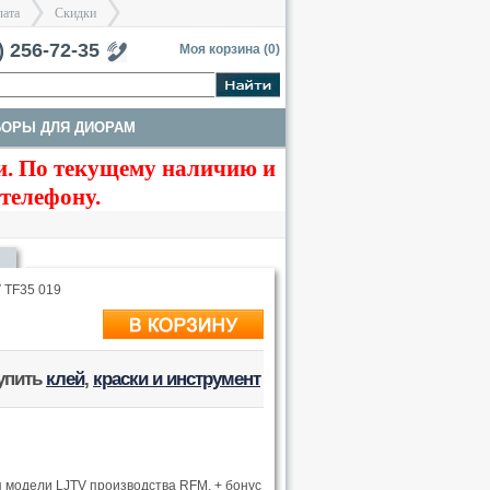
лата
Скидки
тербург
) 256-72-35
Моя корзина (
0
)
БОРЫ ДЛЯ ДИОРАМ
>
>
. По текущему наличию и
ТЫ
ТРАКИ И СТВОЛЫ
 телефону.
 TF35 019
купить
клей
,
краски и инструмент
 модели LJTV производства RFM. + бонус