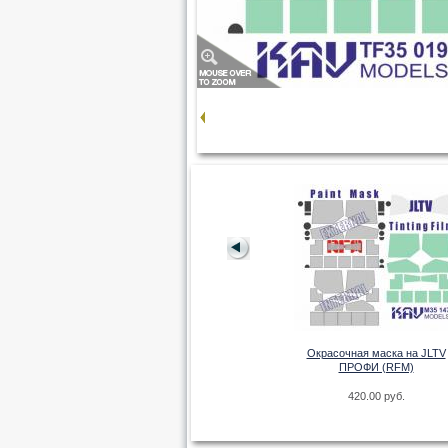
 на F-14 Profi
H)
Окрасочная маска на JLTV
руб.
ПРОФИ (RFM)
Окрасочная маска на остекление
Панцирь-С1 (Meng)
420.00 руб.
288.00 руб.