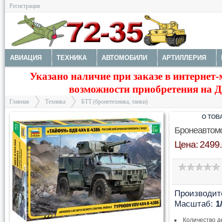
Регистрация
АВИАЦИЯ
ТЕХНИКА
АВТОМОБИЛИ
АРТИЛЛЕРИЯ
Указано наличие при заказе в интернет-
МОТОТЕХНИКА
ТЕХНИКА РАЗНАЯ
ФИГУРЫ
МОДЕЛИ 
возможности приобретения на Да
ДОПОЛНЕНИЯ
КРАСКИ И ИНСТРУМЕНТЫ
Главная
Техника
БТТ (бронетехника, танки)
О ТОВ
Бронеавтомо
Цена: 2499.
>
>
Производит
Масштаб:
1
Количество д