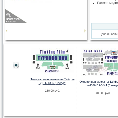
Размер моде
Цена и налич
Тонировочная пленка на Тайфун
Окрасочная маска на Тайф
ВДВ К-4386 (Звезда)
К-4386 ПРОФИ (Звезда
180.00 руб.
танк Пантера
405.00 руб.
00 руб.