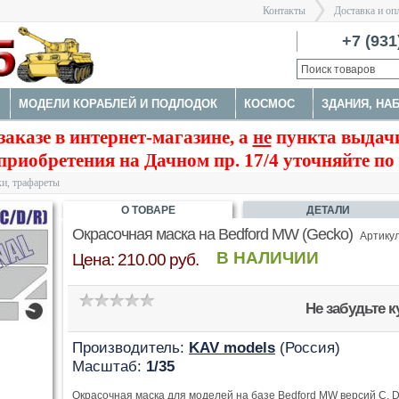
Контакты
Доставка и оп
Санкт-Пе
+7 (931
МОДЕЛИ КОРАБЛЕЙ И ПОДЛОДОК
КОСМОС
ЗДАНИЯ, НА
>
заказе в интернет-магазине, а
не
пункта выдачи
А
НАБОРЫ ДЕТАЛИРОВКИ
ОКРАСОЧНЫЕ МАСКИ, ТРАФАРЕ
приобретения на Дачном пр. 17/4 уточняйте по
ТРУМЕНТЫ
и, трафареты
О ТОВАРЕ
ДЕТАЛИ
Окрасочная маска на Bedford MW (Gecko)
Артику
В НАЛИЧИИ
Цена: 210.00 руб.
Не забудьте 
Производитель:
KAV models
(Россия)
Масштаб:
1/35
Окрасочная маска для моделей на базе Bedford MW версий C, D