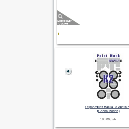
аски кругов 24-
мм
Окрасочная маска на бандажи
Окрасочная маска на Austin 
танка Армата Т-14, Т-15 (Звезда)
(Gecko Models)
руб.
180.00 руб.
180.00 руб.