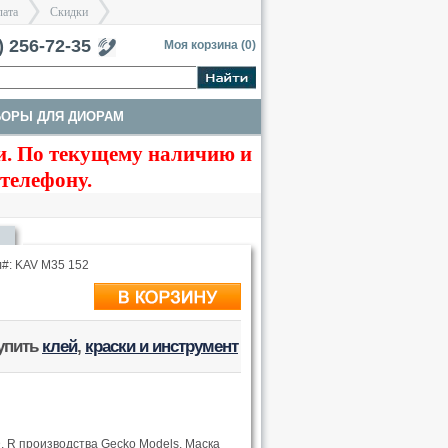
лата
Скидки
тербург
) 256-72-35
Моя корзина (
0
)
БОРЫ ДЛЯ ДИОРАМ
>
>
. По текущему наличию и
ТЫ
ТРАКИ И СТВОЛЫ
 телефону.
л#: KAV M35 152
купить
клей
,
краски и инструмент
, R производства Gecko Models. Маска