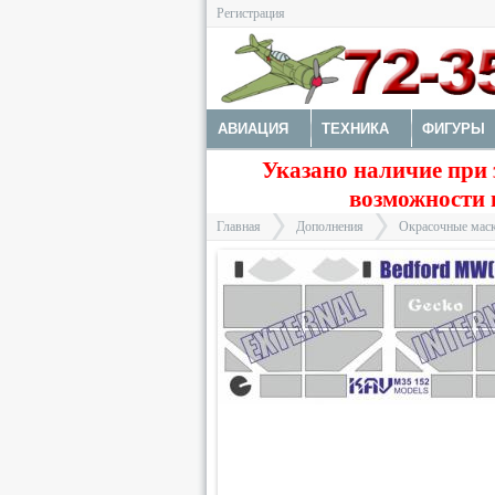
Регистрация
АВИАЦИЯ
ТЕХНИКА
ФИГУРЫ
Указано наличие при 
ДОПОЛНЕНИЯ
ДЕКАЛИ
КОЛЕС
возможности 
ФОТОТРАВЛЕНИЕ
КРАСКИ И ИНС
Главная
Дополнения
Окрасочные маск
>
>