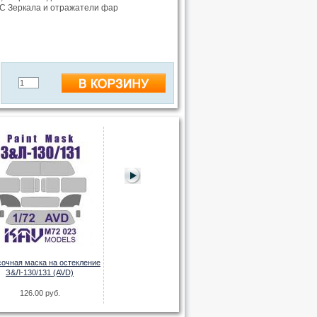
УС Зеркала и отражатели фар
Трафареты для окраски колёс 10-
20мм (комплект 5шт)
Окрасочная маска
750.00 руб.
520.00 
очная маска на остекление
З&Л-130/131 (AVD)
126.00 руб.