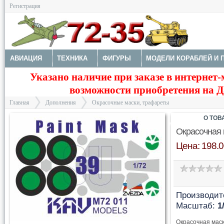
Регистрация
АВИАЦИЯ
ТЕХНИКА
ФИГУРЫ
МОДЕЛИ КОРАБЛЕЙ И 
Указано наличие при заказе в интернет-
ДОПОЛНЕНИЯ
ДЕКАЛИ
КОЛЕСА
НАБОРЫ ДЕТАЛИРО
возможности приобретения на Да
ФОТОТРАВЛЕНИЕ
КРАСКИ И ИНСТРУМЕНТЫ
Главная
Дополнения
Окрасочные маски, трафареты
О ТОВ
Окрасочная 
Цена: 198.0
>
>
Производит
Масштаб:
1
Окрасочная маск