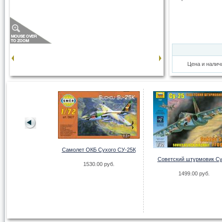
Цена и налич
Самолет ОКБ Сухого СУ-25К
Советский штурмовик Су
1530.00 руб.
краски кругов 22-
1499.00 руб.
2,9мм
00 руб.