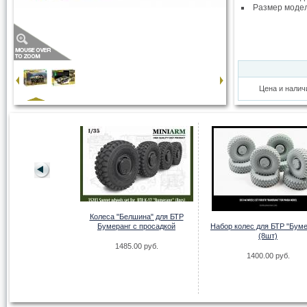
Размер моде
Цена и налич
Колеса "Белшина" для БТР
8 Hellcat
Бумеранг с просадкой
Набор колес для БТР "Буме
(8шт)
.00 руб.
1485.00 руб.
1400.00 руб.