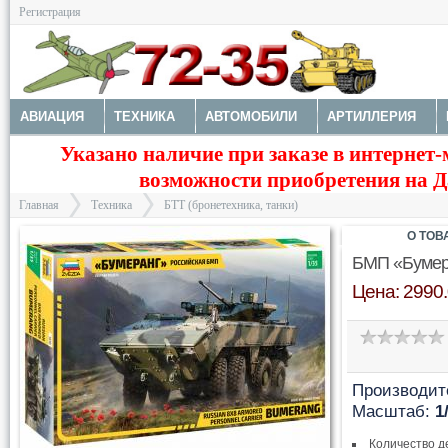
Регистрация
АВИАЦИЯ
ТЕХНИКА
АВТОМОБИЛИ
АРТИЛЛЕРИЯ
Указано наличие при заказе в интернет-
МОТОТЕХНИКА
ТЕХНИКА РАЗНАЯ
ФИГУРЫ
МОДЕЛИ 
возможности приобретения на Да
ДОПОЛНЕНИЯ
КРАСКИ И ИНСТРУМЕНТЫ
Главная
Техника
БТТ (бронетехника, танки)
О ТОВ
БМП «Бумер
Цена: 2990.
>
>
Производит
Масштаб:
1
Количество д