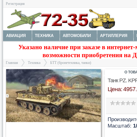
Регистрация
АВИАЦИЯ
ТЕХНИКА
АВТОМОБИЛИ
АРТИЛЛЕРИЯ
Указано наличие при заказе в интернет-
МОТОТЕХНИКА
ТЕХНИКА РАЗНАЯ
ФИГУРЫ
МОДЕЛИ 
возможности приобретения на Да
ДОПОЛНЕНИЯ
КРАСКИ И ИНСТРУМЕНТЫ
Главная
Техника
БТТ (бронетехника, танки)
О ТОВ
Танк PZ. KP
Цена: 4957.
>
>
Производит
Масштаб:
1