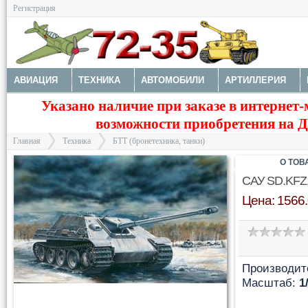
Регистрация
АВИАЦИЯ
ТЕХНИКА
АВТОМОБИЛИ
АРТИЛЛЕРИЯ
Указано наличие при заказе в интернет-
МОТОТЕХНИКА
ТЕХНИКА РАЗНАЯ
ФИГУРЫ
МОДЕЛИ 
возможности приобретения на Да
ДОПОЛНЕНИЯ
КРАСКИ И ИНСТРУМЕНТЫ
Главная
Техника
БТТ (бронетехника, танки)
О ТОВ
САУ SD.KFZ.
Цена: 1566.
>
>
Производит
Масштаб:
1