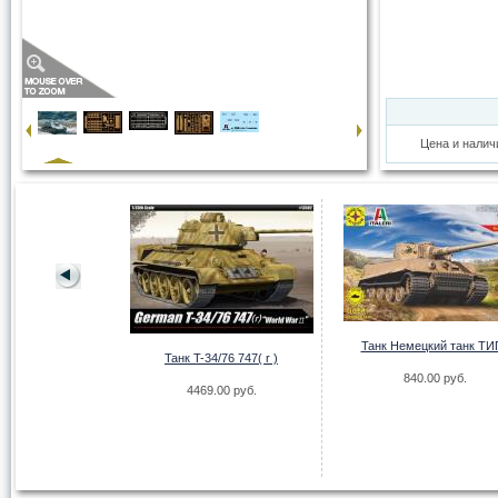
Цена и налич
енитная самоходная
Танк Немецкий танк ТИ
ановка
Танк T-34/76 747( r )
840.00 руб.
.00 руб.
4469.00 руб.