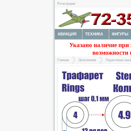
Регистрация
АВИАЦИЯ
ТЕХНИКА
ФИГУРЫ
Указано наличие при 
ДОПОЛНЕНИЯ
ДЕКАЛИ
КОЛЕС
возможности 
ФОТОТРАВЛЕНИЕ
КРАСКИ И ИНС
Главная
Дополнения
Окрасочные маск
>
>