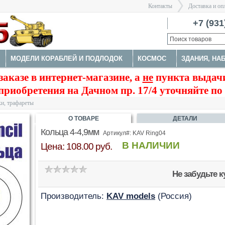
Контакты
Доставка и оп
Санкт-Пе
+7 (931
МОДЕЛИ КОРАБЛЕЙ И ПОДЛОДОК
КОСМОС
ЗДАНИЯ, НА
>
заказе в интернет-магазине, а
не
пункта выдачи
А
НАБОРЫ ДЕТАЛИРОВКИ
ОКРАСОЧНЫЕ МАСКИ, ТРАФАРЕ
приобретения на Дачном пр. 17/4 уточняйте по
ТРУМЕНТЫ
и, трафареты
О ТОВАРЕ
ДЕТАЛИ
Кольца 4-4,9мм
Артикул#: KAV Ring04
В НАЛИЧИИ
Цена: 108.00 руб.
Не забудьте 
Производитель:
KAV models
(Россия)