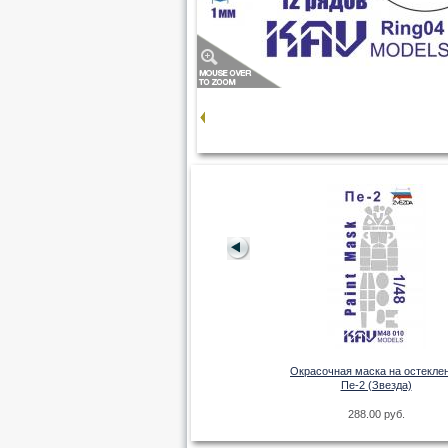
Окрасочная маска на Ла-7
 на остекление
(Academy/Моделист)
mor Protection
umpeter)
198.00 руб.
Окрасочная маска на остекле
руб.
Пе-2 (Звезда)
288.00 руб.