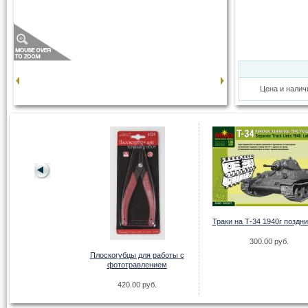
Цена и налич
76 183 завода
Траки на Т-34 1940г поздни
.00 руб.
300.00 руб.
Плоскогубцы для работы с
фототравлением
420.00 руб.