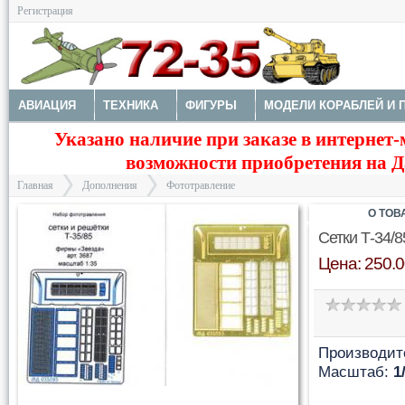
Регистрация
АВИАЦИЯ
ТЕХНИКА
ФИГУРЫ
МОДЕЛИ КОРАБЛЕЙ И 
Указано наличие при заказе в интернет-
ДОПОЛНЕНИЯ
ДЕКАЛИ
КОЛЕСА
НАБОРЫ ДЕТАЛИРО
возможности приобретения на Да
ФОТОТРАВЛЕНИЕ
КРАСКИ И ИНСТРУМЕНТЫ
Главная
Дополнения
Фототравление
О ТОВ
Сетки Т-34/8
Цена: 250.0
>
>
Производит
Масштаб:
1