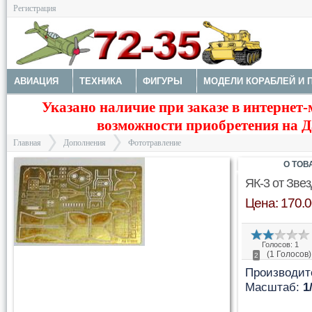
Регистрация
АВИАЦИЯ
ТЕХНИКА
ФИГУРЫ
МОДЕЛИ КОРАБЛЕЙ И 
Указано наличие при заказе в интернет-
ДОПОЛНЕНИЯ
ДЕКАЛИ
КОЛЕСА
НАБОРЫ ДЕТАЛИРО
возможности приобретения на Да
ФОТОТРАВЛЕНИЕ
КРАСКИ И ИНСТРУМЕНТЫ
Главная
Дополнения
Фототравление
О ТОВ
ЯК-3 от Зве
Цена: 170.0
>
>
Голосов: 1
(1 Голосов)
2
Производит
Масштаб:
1