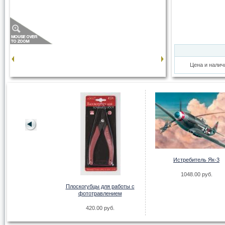
Цена и налич
на Boeing 747-8 от
Истребитель Як-3
везды
1048.00 руб.
00 руб.
Плоскогубцы для работы с
фототравлением
420.00 руб.