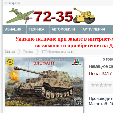
Регистрация
АВИАЦИЯ
ТЕХНИКА
АВТОМОБИЛИ
АРТИЛЛЕРИЯ
Указано наличие при заказе в интернет-
МОТОТЕХНИКА
ТЕХНИКА РАЗНАЯ
ФИГУРЫ
МОДЕЛИ 
возможности приобретения на Да
ДОПОЛНЕНИЯ
КРАСКИ И ИНСТРУМЕНТЫ
Главная
Техника
БТТ (бронетехника, танки)
О ТОВ
Немецкое с
Цена: 3417.
>
>
Производит
Масштаб:
1