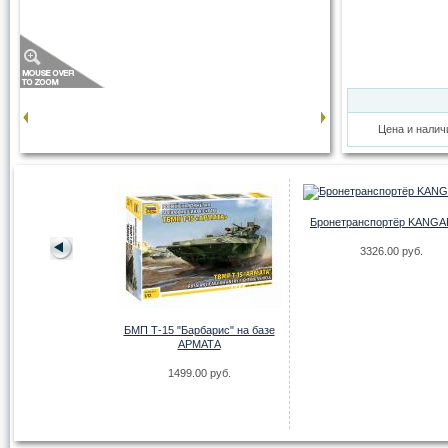
Цена и налич
Бронетранспортёр KANG
3326.00 руб.
7 "Прист"
БМП Т-15 "Барбарис" на базе
АРМАТА
.00 руб.
1499.00 руб.