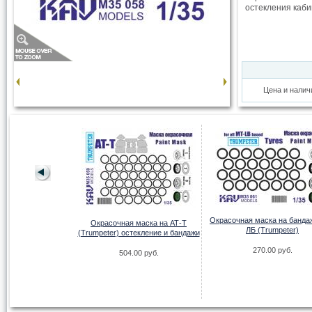
остекления каби
Цена и налич
Окрасочная маска на банда
Окрасочная маска на АТ-Т
ЛБ (Trumpeter)
(Trumpeter) остекление и бандажи
270.00 руб.
504.00 руб.
маска для Ан-12
oden)
00 руб.