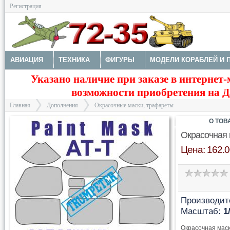
Регистрация
АВИАЦИЯ
ТЕХНИКА
ФИГУРЫ
МОДЕЛИ КОРАБЛЕЙ И 
Указано наличие при заказе в интернет-
ДОПОЛНЕНИЯ
ДЕКАЛИ
КОЛЕСА
НАБОРЫ ДЕТАЛИРО
возможности приобретения на Да
ФОТОТРАВЛЕНИЕ
КРАСКИ И ИНСТРУМЕНТЫ
Главная
Дополнения
Окрасочные маски, трафареты
О ТОВ
Окрасочная 
Цена: 162.0
>
>
Производит
Масштаб:
1
Окрасочная маск