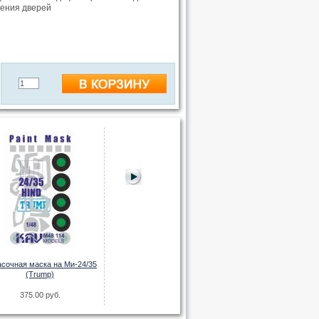
ления дверей
Окрасочная маска
(Gec
210.00 
сочная маска на Ми-24/35
Окрасочная маска на Husky Mk III
(Trump)
VMMD (Panda) ПРОФИ
375.00 руб.
306.00 руб.