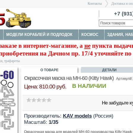
Контакты
Доставка и оп
Санкт-Пе
+7 (931
МОДЕЛИ КОРАБЛЕЙ И ПОДЛОДОК
КОСМОС
ЗДАНИЯ, НА
>
заказе в интернет-магазине, а
не
пункта выдачи
А
НАБОРЫ ДЕТАЛИРОВКИ
ОКРАСОЧНЫЕ МАСКИ, ТРАФАРЕ
приобретения на Дачном пр. 17/4 уточняйте по
ТРУМЕНТЫ
и, трафареты
О ТОВАРЕ
ДЕТАЛИ
Окрасочная маска на MH-60 (Kitty Hawk)
Артикул#:
В НАЛИЧИИ
Цена: 810.00 руб.
Не забудьте 
Производитель:
KAV models
(Россия)
Масштаб:
1/35
Окрасочная маска для моделей MH-60 производства Kitty Hawk