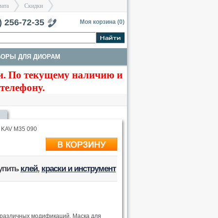
лата
Скидки
тербург
) 256-72-35
Моя корзина (
0
)
БОРЫ ДЛЯ ДИОРАМ
>
>
. По текущему наличию и
ТЫ
ТРАКИ И СТВОЛЫ
 телефону.
 KAV M35 090
купить
клей
,
краски и инструмент
 различных модификаций. Маска для