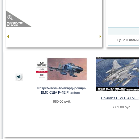
Цена и налич
Истребитель-бомбардировщик
ВМС США F-4E Phantom II
Самолет USN F-4J VF-
980.00 руб.
3809.00 руб.
ска на остекление
 82E (RFM)
00 руб.