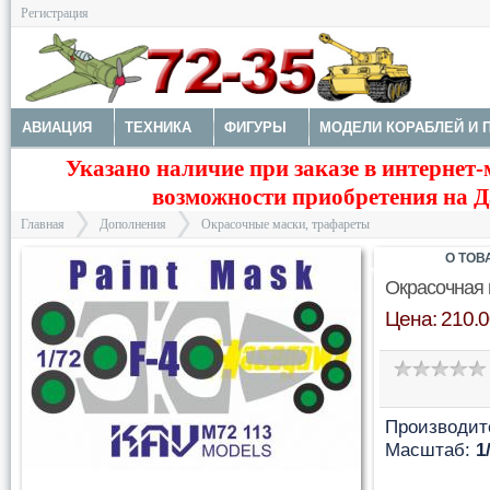
Регистрация
АВИАЦИЯ
ТЕХНИКА
ФИГУРЫ
МОДЕЛИ КОРАБЛЕЙ И 
Указано наличие при заказе в интернет-
ДОПОЛНЕНИЯ
ДЕКАЛИ
КОЛЕСА
НАБОРЫ ДЕТАЛИРО
возможности приобретения на Да
ФОТОТРАВЛЕНИЕ
КРАСКИ И ИНСТРУМЕНТЫ
Главная
Дополнения
Окрасочные маски, трафареты
О ТОВ
Окрасочная 
Цена: 210.0
>
>
Производит
Масштаб:
1