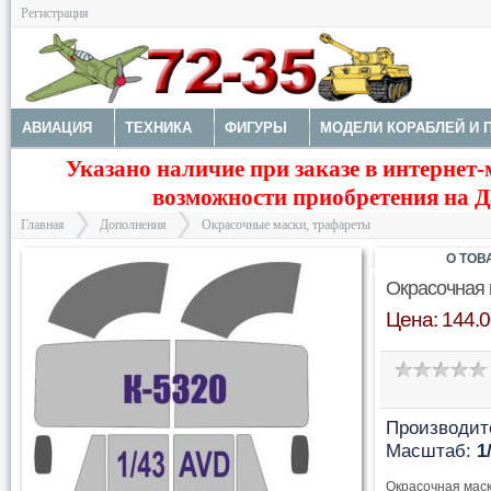
Регистрация
АВИАЦИЯ
ТЕХНИКА
ФИГУРЫ
МОДЕЛИ КОРАБЛЕЙ И 
Указано наличие при заказе в интернет-
ДОПОЛНЕНИЯ
ДЕКАЛИ
КОЛЕСА
НАБОРЫ ДЕТАЛИРО
возможности приобретения на Да
ФОТОТРАВЛЕНИЕ
КРАСКИ И ИНСТРУМЕНТЫ
Главная
Дополнения
Окрасочные маски, трафареты
О ТОВ
Окрасочная 
Цена: 144.0
>
>
Производит
Масштаб:
1
Окрасочная маск