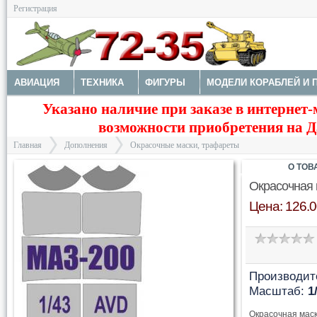
Регистрация
АВИАЦИЯ
ТЕХНИКА
ФИГУРЫ
МОДЕЛИ КОРАБЛЕЙ И 
Указано наличие при заказе в интернет-
ДОПОЛНЕНИЯ
ДЕКАЛИ
КОЛЕСА
НАБОРЫ ДЕТАЛИРО
возможности приобретения на Да
ФОТОТРАВЛЕНИЕ
КРАСКИ И ИНСТРУМЕНТЫ
Главная
Дополнения
Окрасочные маски, трафареты
О ТОВ
Окрасочная 
Цена: 126.0
>
>
Производит
Масштаб:
1
Окрасочная маск