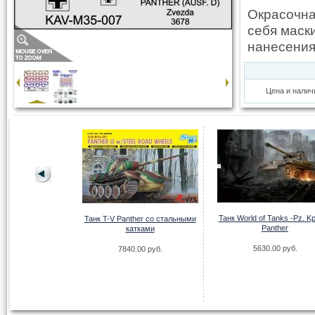
Окрасочна
себя маск
нанесения 
Цена и налич
Танк World of Tanks -Pz. Kp
Танк T-V Panther со стальными
Panther
катками
5630.00 руб.
7840.00 руб.
71 Panther Ausf.F
s and Air Defense
rmor
.00 руб.