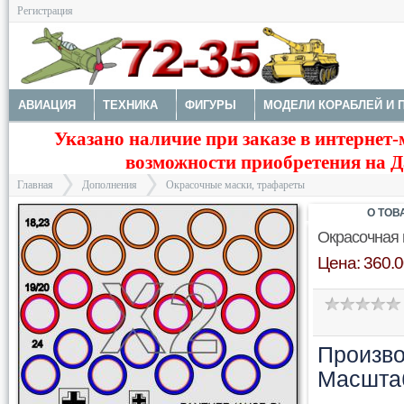
Регистрация
АВИАЦИЯ
ТЕХНИКА
ФИГУРЫ
МОДЕЛИ КОРАБЛЕЙ И 
Указано наличие при заказе в интернет-
ДОПОЛНЕНИЯ
ДЕКАЛИ
КОЛЕСА
НАБОРЫ ДЕТАЛИРО
возможности приобретения на Да
ФОТОТРАВЛЕНИЕ
КРАСКИ И ИНСТРУМЕНТЫ
Главная
Дополнения
Окрасочные маски, трафареты
О ТОВ
Окрасочная м
Цена: 360.0
>
>
Произво
Масшта