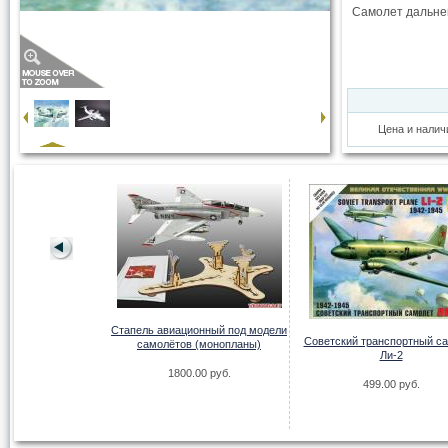
Самолет дальне
Цена и налич
 МиГ-15 УТИ
Стапель авиационный под модели
.00 руб.
Советский транспортный с
самолётов (монопланы)
Ли-2
1800.00 руб.
499.00 руб.