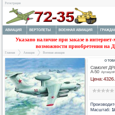
Регистрация
АВИАЦИЯ
ВЕРТОЛЕТЫ
ВОЕННАЯ АВИАЦИЯ
ГРАЖДА
Указано наличие при заказе в интернет-
МОДЕЛИ КОРАБЛЕЙ И ПОДЛОДОК
КОСМОС
ЗДАНИЯ, НА
возможности приобретения на Да
Главная
Авиация
Военная авиация
О ТОВ
Самолет ДРЛ
А-50
Артикул#
Цена: 4326.
>
>
Производит
Масштаб:
1