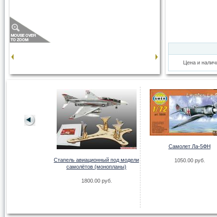
Цена и налич
Bloch MB 152
Самолет Ла-5ФН
00 руб.
Стапель авиационный под модели
1050.00 руб.
самолётов (монопланы)
1800.00 руб.