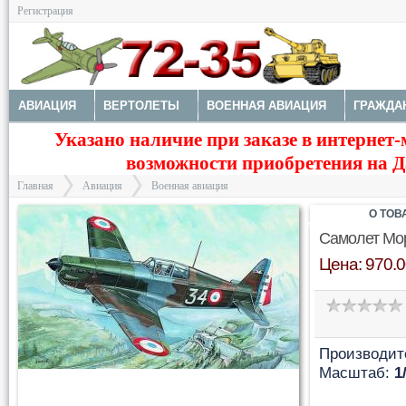
Регистрация
АВИАЦИЯ
ВЕРТОЛЕТЫ
ВОЕННАЯ АВИАЦИЯ
ГРАЖДА
Указано наличие при заказе в интернет-
МОДЕЛИ КОРАБЛЕЙ И ПОДЛОДОК
КОСМОС
ЗДАНИЯ, НА
возможности приобретения на Да
Главная
Авиация
Военная авиация
О ТОВ
Самолет Мо
Цена: 970.0
>
>
Производит
Масштаб:
1