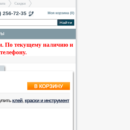
лата
Скидки
тербург
) 256-72-35
Моя корзина (
0
)
РЫ
>
>
. По текущему наличию и
КРАСКИ И ИНСТРУМЕНТЫ
 телефону.
купить
клей
,
краски и инструмент