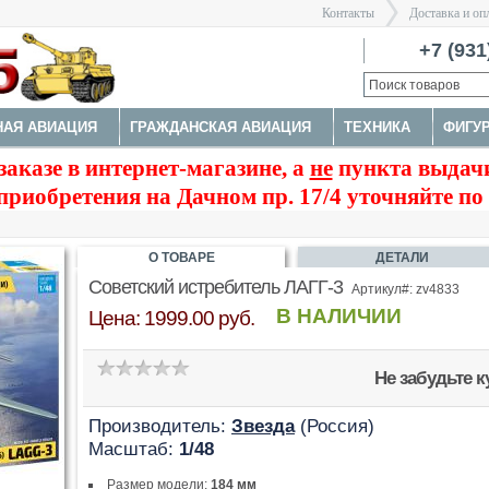
Контакты
Доставка и оп
Санкт-Пе
+7 (931
НАЯ АВИАЦИЯ
ГРАЖДАНСКАЯ АВИАЦИЯ
ТЕХНИКА
ФИГУ
>
заказе в интернет-магазине, а
не
пункта выдачи
КОСМОС
ЗДАНИЯ, НАБОРЫ ДЛЯ ДИОРАМ
ДОПОЛНЕНИЯ
приобретения на Дачном пр. 17/4 уточняйте по
О ТОВАРЕ
ДЕТАЛИ
Советский истребитель ЛАГГ-3
Артикул#: zv4833
В НАЛИЧИИ
Цена: 1999.00 руб.
Не забудьте 
Производитель:
Звезда
(Россия)
Масштаб:
1/48
Размер модели:
184 мм