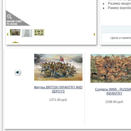
Размер моде
Рамер коробк
Цена и налич
Фигуры BRITISH INFANTRY AND
Солдаты WWII - RUSSI
SEPOYS
- GERMAN AFRIKA
INFANTRY
ORPS
1371.00 руб.
1338.00 руб.
.00 руб.