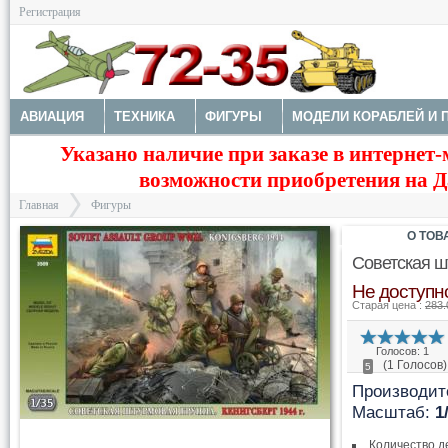
Регистрация
АВИАЦИЯ
ТЕХНИКА
ФИГУРЫ
МОДЕЛИ КОРАБЛЕЙ И 
Указано наличие при заказе в интернет-
ДОПОЛНЕНИЯ
КРАСКИ И ИНСТРУМЕНТЫ
возможности приобретения на Да
Главная
Фигуры
О ТОВ
Советская ш
Не доступн
Старая цена :
283.
>
Голосов: 1
(1 Голосов)
5
Производит
Масштаб:
1
Количество д