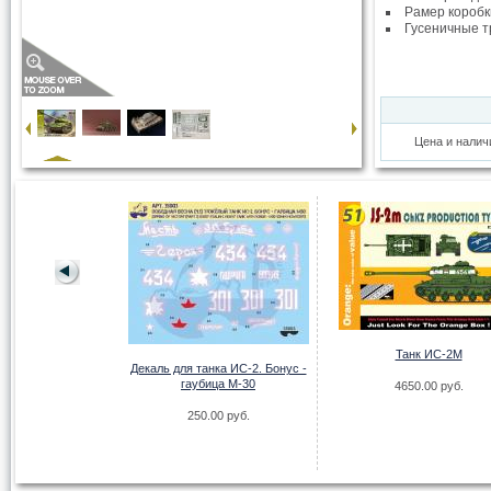
Рамер коробк
Гусеничные т
Цена и налич
Tanks - PZ.KPFW.VI
Танк ИС-2М
IGER
Декаль для танка ИС-2. Бонус -
гаубица М-30
4650.00 руб.
.00 руб.
250.00 руб.