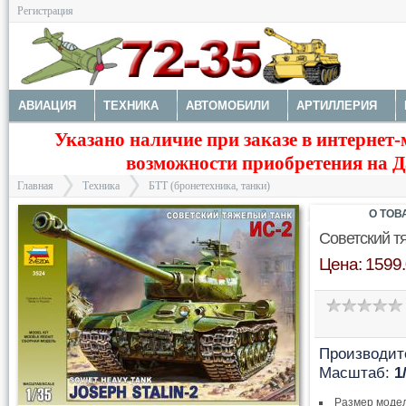
Регистрация
АВИАЦИЯ
ТЕХНИКА
АВТОМОБИЛИ
АРТИЛЛЕРИЯ
Указано наличие при заказе в интернет-
МОТОТЕХНИКА
ТЕХНИКА РАЗНАЯ
ФИГУРЫ
МОДЕЛИ 
возможности приобретения на Да
ДОПОЛНЕНИЯ
КРАСКИ И ИНСТРУМЕНТЫ
Главная
Техника
БТТ (бронетехника, танки)
О ТОВ
Советский т
Цена: 1599.
>
>
Производит
Масштаб:
1
Размер моде