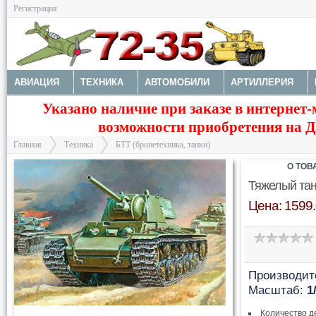
Регистрация
АВИАЦИЯ
ТЕХНИКА
АВТОМОБИЛИ
АРТИЛЛЕРИЯ
Указано наличие при заказе в интернет-
МОТОТЕХНИКА
ТЕХНИКА РАЗНАЯ
ФИГУРЫ
МОДЕЛИ 
возможности приобретения на Да
ДОПОЛНЕНИЯ
КРАСКИ И ИНСТРУМЕНТЫ
Главная
Техника
БТТ (бронетехника, танки)
О ТОВ
Тяжелый тан
Цена: 1599.
>
>
Производит
Масштаб:
1
Количество д