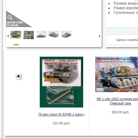
Размер моде
Рамер коробк
Гусеничные т
Цена и налич
 M1A2 V2 TUSK II
.00 руб.
КВ-1 обр.1942 поздняя ве
Тяжелый танк
650.00 руб.
76 мм ствол Ф-32(КВ-1 ранн.)
210.00 руб.