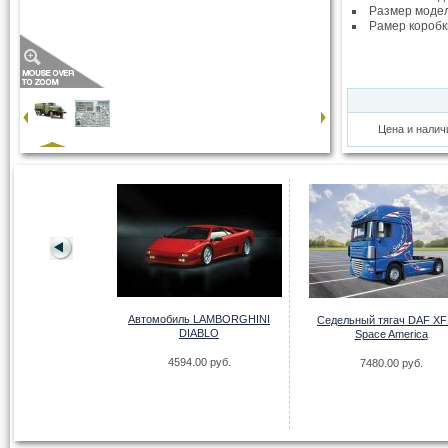
Размер моде
Рамер коробк
Цена и налич
LVO FH16 "VIKING"
Автомобиль LAMBORGHINI
Седельный тягач DAF XF
DIABLO
Space America
.00 руб.
4594.00 руб.
7480.00 руб.