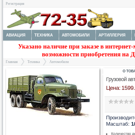
Регистрация
АВИАЦИЯ
ТЕХНИКА
АВТОМОБИЛИ
АРТИЛЛЕРИЯ
Указано наличие при заказе в интернет-
МОТОТЕХНИКА
ТЕХНИКА РАЗНАЯ
ФИГУРЫ
МОДЕЛИ 
возможности приобретения на Да
ДОПОЛНЕНИЯ
КРАСКИ И ИНСТРУМЕНТЫ
Главная
Техника
Автомобили
О ТОВ
Грузовой ав
Цена: 1599.
>
>
Производит
Масштаб:
1
Количество д