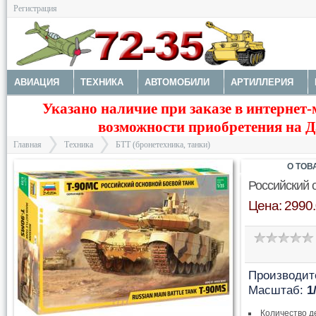
Регистрация
АВИАЦИЯ
ТЕХНИКА
АВТОМОБИЛИ
АРТИЛЛЕРИЯ
Указано наличие при заказе в интернет-
МОТОТЕХНИКА
ТЕХНИКА РАЗНАЯ
ФИГУРЫ
МОДЕЛИ 
возможности приобретения на Да
ДОПОЛНЕНИЯ
КРАСКИ И ИНСТРУМЕНТЫ
Главная
Техника
БТТ (бронетехника, танки)
О ТОВ
Российский 
Цена: 2990.
>
>
Производит
Масштаб:
1
Количество д