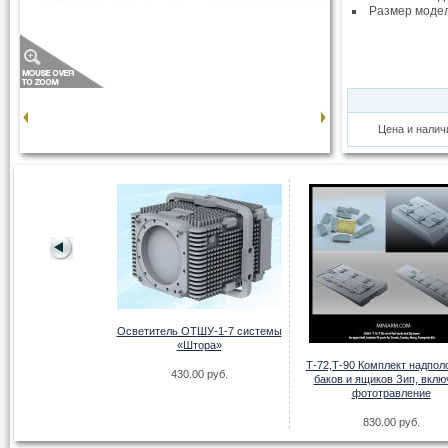
Размер моде
Цена и налич
Осветитель ОТШУ-1-7 системы
«Штора»
Т-72,Т-90 Комплект надпол
тки для танка Т-90
430.00 руб.
баков и ящиков Зип, вклю
фототравление
00 руб.
830.00 руб.