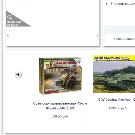
Размер моде
Цена и налич
сеничная боевая
САУ Jagdpanther Ausf. 
ты БМП-2 Ранняя
Советская противотанковая 45-мм
ерсия
пушка с расчётом
4390.00 руб.
.00 руб.
399.00 руб.