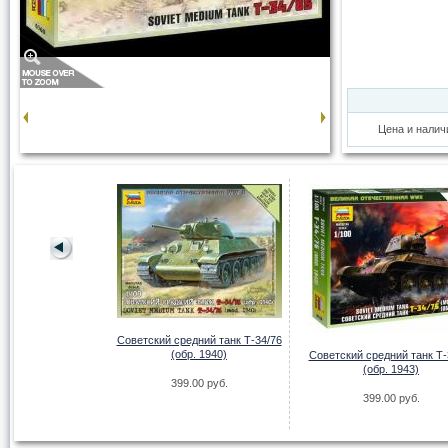
Цена и налич
У-152
.00 руб.
Советский средний танк Т-34/76
(обр. 1940)
Советский средний танк Т-
(обр. 1943)
399.00 руб.
399.00 руб.