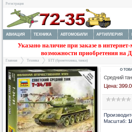
Регистрация
АВИАЦИЯ
ТЕХНИКА
АВТОМОБИЛИ
АРТИЛЛЕРИЯ
Указано наличие при заказе в интернет-
МОТОТЕХНИКА
ТЕХНИКА РАЗНАЯ
ФИГУРЫ
МОДЕЛИ 
возможности приобретения на Да
ДОПОЛНЕНИЯ
КРАСКИ И ИНСТРУМЕНТЫ
Главная
Техника
БТТ (бронетехника, танки)
О ТОВ
Средний тан
Цена: 399.0
>
>
Производит
Масштаб:
1