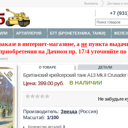
Контакты
Доставка и оп
Санкт-Пе
+7 (931
ИЛИ
АРТИЛЛЕРИЯ
БТТ (БРОНЕТЕХНИКА, ТАНКИ)
ЖЕЛЕЗ
>
заказе в интернет-магазине, а
не
пункта выдачи
ФИГУРЫ
МОДЕЛИ КОРАБЛЕЙ И ПОДЛОДОК
КОСМОС
приобретения на Дачном пр. 17/4 уточняйте по
МЕНТЫ
танки)
О ТОВАРЕ
ДЕТАЛИ
Британский крейсерский танк А13 Mk.II Crusader 
В НАЛИЧИИ
Цена: 399.00 руб.
Не забудьте 
Производитель:
Звезда
(Россия)
Масштаб:
1/100
Количество деталей:
8