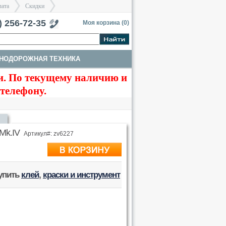
лата
Скидки
тербург
) 256-72-35
Моя корзина (
0
)
НОДОРОЖНАЯ ТЕХНИКА
>
>
. По текущему наличию и
ЗДАНИЯ, НАБОРЫ ДЛЯ ДИОРАМ
 телефону.
Mk.IV
Артикул#: zv6227
купить
клей
,
краски и инструмент