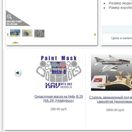
Размер моде
Рамер коробк
Цена и налич
AH-64D APACHE
Окрасочная маска на Helix-B 29
NGBOW
Стапель авиационный под 
(КА-29) (Hobbyboss)
самолётов (монопланы
.00 руб.
180.00 руб.
1800.00 руб.