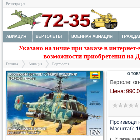
Регистрация
АВИАЦИЯ
ВЕРТОЛЕТЫ
ВОЕННАЯ АВИАЦИЯ
ГРАЖДА
Указано наличие при заказе в интернет-
МОДЕЛИ КОРАБЛЕЙ И ПОДЛОДОК
КОСМОС
ЗДАНИЯ, НА
возможности приобретения на Да
Главная
Авиация
Вертолеты
О ТОВ
Вертолет ог
Цена: 990.0
>
>
Производит
Масштаб:
1
Количество д