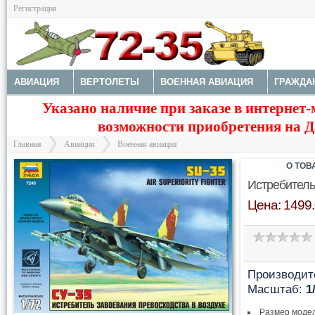
Регистрация
АВИАЦИЯ
ВЕРТОЛЕТЫ
ВОЕННАЯ АВИАЦИЯ
ГРАЖДА
Указано наличие при заказе в интернет-
МОДЕЛИ КОРАБЛЕЙ И ПОДЛОДОК
КОСМОС
ЗДАНИЯ, НА
возможности приобретения на Да
Главная
Авиация
Военная авиация
О ТОВ
Истребитель
Цена: 1499.
>
>
Производит
Масштаб:
1
Размер моде