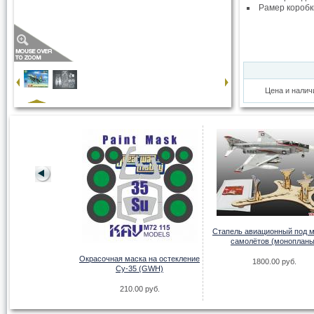
Рамер коробк
Цена и налич
молет-невидимка"
иГ-37
Стапель авиационный под 
самолётов (монопланы
.00 руб.
Окрасочная маска на остекление
1800.00 руб.
Су-35 (GWH)
210.00 руб.