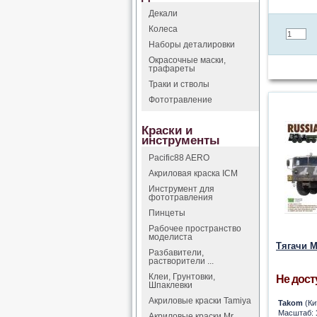
Декали
Колеса
Наборы деталировки
Окрасочные маски,
трафареты
Траки и стволы
Фототравление
Краски и
инструменты
Pacific88 AERO
Акриловая краска ICM
Инструмент для
фототравления
Пинцеты
Рабочее пространство
моделиста
Тягачи М
Разбавители,
растворители ...
Клеи, Грунтовки,
Не дост
Шпаклевки
Акриловые краски Tamiya
Takom
(Ки
Масштаб:
Акриловые краски Mr.