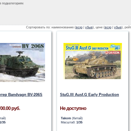
в подкатегориях
Сортировать по: наименованию (
возр
|
убыв
), цене (
возр
|
убыв
), рей
тер Bandvagn BV-206S
StuG.III Ausf.G Early Production
00.00 руб.
Не доступно
тай)
Takom
(Китай)
1/35
Масштаб:
1/35