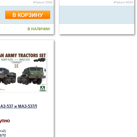
#Takom 2083
#Takom 8004
В НАЛИЧИИ
АЗ-537 и МАЗ-537Л
упно
тай)
1/72