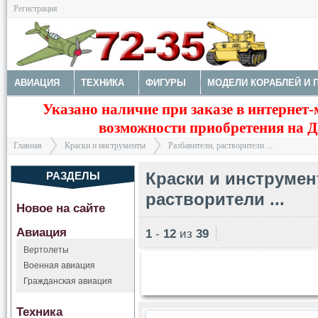
Регистрация
АВИАЦИЯ
ТЕХНИКА
ФИГУРЫ
МОДЕЛИ КОРАБЛЕЙ И 
Указано наличие при заказе в интернет-
ДОПОЛНЕНИЯ
КРАСКИ И ИНСТРУМЕНТЫ
PACIFIC88 AERO
возможности приобретения на Да
ПИНЦЕТЫ
РАБОЧЕЕ ПРОСТРАНСТВО МОДЕЛИСТА
РАЗБА
Главная
Краски и инструменты
Разбавители, растворители ...
АКРИЛОВЫЕ КРАСКИ TAMIYA
АКРИЛОВЫЕ КРАСКИ MR. HOB
Краски и инструмен
РАЗДЕЛЫ
СПРЕИ (БАЛЛОНЧИКИ)
АЭРОГРАФЫ, КИСТИ
МАСКИРОВКА
растворители ...
Новое на сайте
НОЖИ
КОВРИКИ ДЛЯ РЕЗКИ
МЕХАНИЧЕСКАЯ ОБРАБОТК
>
>
Авиация
ХРАНЕНИЕ - БАНОЧКИ, КОРОБОЧКИ
1
-
12
из
39
Вертолеты
Военная авиация
Гражданская авиация
Техника