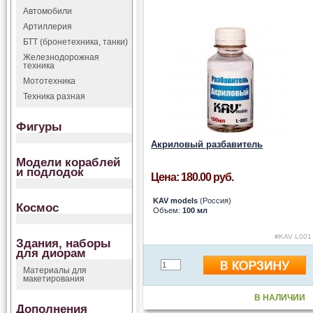
Автомобили
Артиллерия
БТТ (бронетехника, танки)
Железнодорожная
техника
Мототехника
Техника разная
Фигуры
Акриловый разбавитель
Модели кораблей
и подлодок
Цена: 180.00 руб.
KAV models
(Россия)
Космос
Объем:
100 мл
#KAV L001
Здания, наборы
для диорам
Материалы для
макетирования
В НАЛИЧИИ
Дополнения