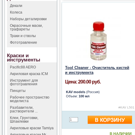
Декали
Колеса
Наборы деталировки
Окрасочные маски,
трафареты
Траки и стволы
Фототравление
Краски и
инструменты
Pacific88 AERO
Tool Cleaner - Очиститель кистей
и инструмента
Акриловая краска ICM
Инструмент для
Цена: 200.00 руб.
фототравления
Пинцеты
KAV models
(Россия)
Объем:
100 мл
Рабочее пространство
моделиста
Разбавители,
#KAV L501
растворители ...
Клеи, Грунтовки,
Шпаклевки
Акриловые краски Tamiya
В НАЛИЧИИ
Акриловые краски Mr.