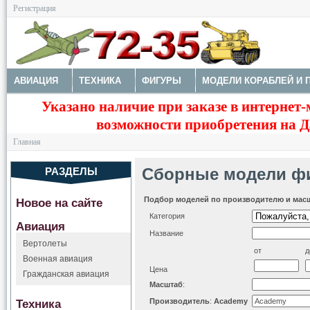
Регистрация
АВИАЦИЯ
ТЕХНИКА
ФИГУРЫ
МОДЕЛИ КОРАБЛЕЙ И 
Указано наличие при заказе в интернет-
ДОПОЛНЕНИЯ
КРАСКИ И ИНСТРУМЕНТЫ
возможности приобретения на Да
Главная
Сборные модели ф
РАЗДЕЛЫ
Подбор моделей по производителю и мас
Новое на сайте
Категория
Авиация
Название
Вертолеты
от
д
Военная авиация
Цена
Гражданская авиация
Масштаб
:
Техника
Производитель
:
Academy