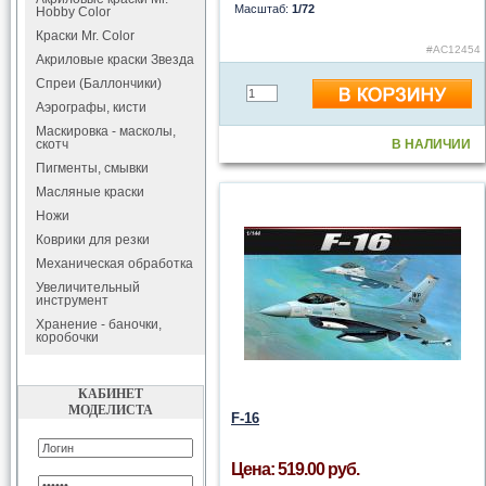
Масштаб:
1/72
Hobby Color
Краски Mr. Color
#AC12454
Акриловые краски Звезда
Спреи (Баллончики)
Аэрографы, кисти
Маскировка - масколы,
скотч
В НАЛИЧИИ
Пигменты, смывки
Масляные краски
Ножи
Коврики для резки
Механическая обработка
Увеличительный
инструмент
Хранение - баночки,
коробочки
КАБИНЕТ
МОДЕЛИСТА
F-16
Цена: 519.00 руб.