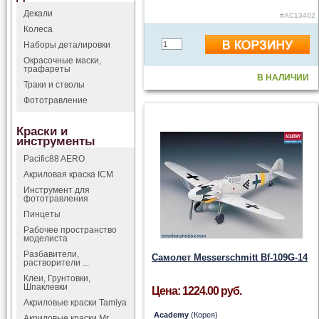
Декали
#AC13402
Колеса
Наборы деталировки
Окрасочные маски,
трафареты
В НАЛИЧИИ
Траки и стволы
Фототравление
Краски и
инструменты
Pacific88 AERO
Акриловая краска ICM
Инструмент для
фототравления
Пинцеты
Рабочее пространство
моделиста
Разбавители,
Cамолет Messerschmitt Bf-109G-14
растворители ...
Клеи, Грунтовки,
Шпаклевки
Цена: 1224.00 руб.
Акриловые краски Tamiya
Academy
(Корея)
Акриловые краски Mr.