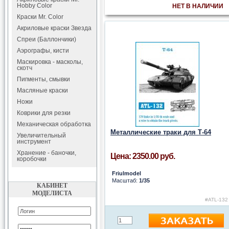
Hobby Color
НЕТ В НАЛИЧИИ
Краски Mr. Color
Акриловые краски Звезда
Спреи (Баллончики)
Аэрографы, кисти
Маскировка - масколы,
скотч
Пигменты, смывки
Масляные краски
Ножи
Коврики для резки
Механическая обработка
Металлические траки для Т-64
Увеличительный
инструмент
Хранение - баночки,
Цена: 2350.00 руб.
коробочки
Friulmodel
Масштаб:
1/35
КАБИНЕТ
МОДЕЛИСТА
#ATL-132