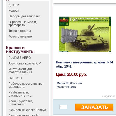
Декали
Колеса
Наборы деталировки
Окрасочные маски,
трафареты
Траки и стволы
Фототравление
Краски и
инструменты
Pacific88 AERO
Комплект шевронных траков Т-34
Акриловая краска ICM
обр. 1941 г.
Инструмент для
фототравления
Цена: 350.00 руб.
Пинцеты
Maquette
(Россия)
Рабочее пространство
моделиста
Масштаб:
1/35
Разбавители,
растворители ...
#MQ35046
Клеи, Грунтовки,
Шпаклевки
Акриловые краски Tamiya
Акриловые краски Mr.