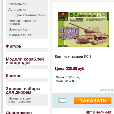
Автомобили
Артиллерия
БТТ (бронетехника, танки)
Железнодорожная
техника
Мототехника
Техника разная
Фигуры
Комплект траков ИС-2
Модели кораблей
и подлодок
Цена: 330.00 руб.
Космос
Maquette
(Россия)
Масштаб:
1/35
Здания, наборы
#MQ35049
для диорам
Материалы для
макетирования
Дополнения
НЕТ В НАЛИЧИИ