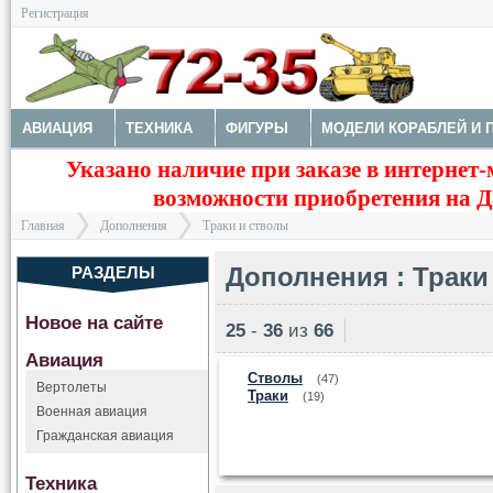
Регистрация
АВИАЦИЯ
ТЕХНИКА
ФИГУРЫ
МОДЕЛИ КОРАБЛЕЙ И 
Указано наличие при заказе в интернет-
ДОПОЛНЕНИЯ
ДЕКАЛИ
КОЛЕСА
НАБОРЫ ДЕТАЛИРО
возможности приобретения на Да
СТВОЛЫ
ТРАКИ
ФОТОТРАВЛЕНИЕ
КРАСКИ И ИНСТР
Главная
Дополнения
Траки и стволы
Дополнения : Траки
РАЗДЕЛЫ
Новое на сайте
25
-
36
из
66
>
>
Авиация
Стволы
(47)
Вертолеты
Траки
(19)
Военная авиация
Гражданская авиация
Техника