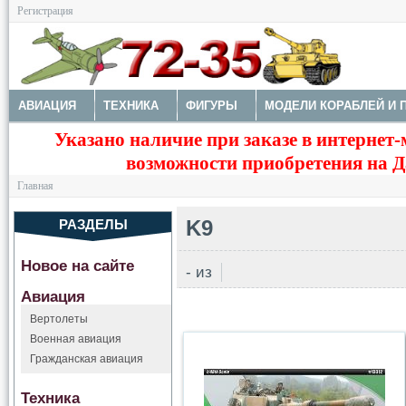
Регистрация
АВИАЦИЯ
ТЕХНИКА
ФИГУРЫ
МОДЕЛИ КОРАБЛЕЙ И 
Указано наличие при заказе в интернет-
ДОПОЛНЕНИЯ
КРАСКИ И ИНСТРУМЕНТЫ
возможности приобретения на Да
Главная
K9
РАЗДЕЛЫ
Новое на сайте
-
из
Авиация
Вертолеты
Военная авиация
Гражданская авиация
Техника