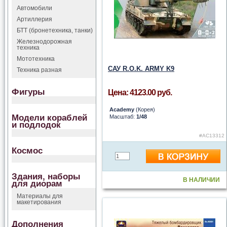
Автомобили
Артиллерия
БТТ (бронетехника, танки)
Железнодорожная
техника
Мототехника
САУ R.O.K. ARMY K9
Техника разная
Фигуры
Цена: 4123.00 руб.
Academy
(Корея)
Модели кораблей
Масштаб:
1/48
и подлодок
#AC13312
Космос
Здания, наборы
В НАЛИЧИИ
для диорам
Материалы для
макетирования
Дополнения