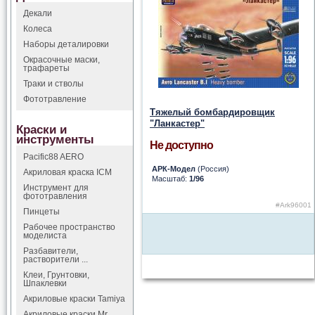
Декали
Колеса
Наборы деталировки
Окрасочные маски,
трафареты
Траки и стволы
Фототравление
Тяжелый бомбардировщик
"Ланкастер"
Краски и
инструменты
Не доступно
Pacific88 AERO
АРК-Модел
(Россия)
Акриловая краска ICM
Масштаб:
1/96
Инструмент для
фототравления
#Ark96001
Пинцеты
Рабочее пространство
моделиста
Разбавители,
растворители ...
Клеи, Грунтовки,
Шпаклевки
Акриловые краски Tamiya
Акриловые краски Mr.