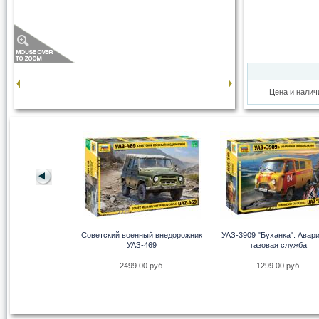
Цена и налич
томобиль G4 (1935
Советский военный внедорожник
УАЗ-3909 "Буханка". Авар
г.)
УАЗ-469
газовая служба
.00 руб.
2499.00 руб.
1299.00 руб.