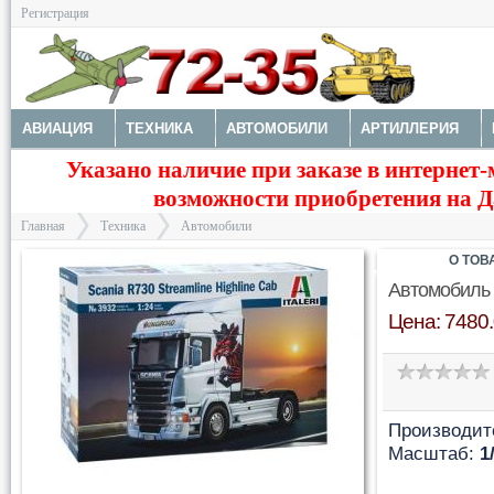
Регистрация
АВИАЦИЯ
ТЕХНИКА
АВТОМОБИЛИ
АРТИЛЛЕРИЯ
Указано наличие при заказе в интернет-
МОТОТЕХНИКА
ТЕХНИКА РАЗНАЯ
ФИГУРЫ
МОДЕЛИ 
возможности приобретения на Да
ДОПОЛНЕНИЯ
КРАСКИ И ИНСТРУМЕНТЫ
Главная
Техника
Автомобили
О ТОВ
Автомобиль
Цена: 7480.
>
>
Производит
Масштаб:
1